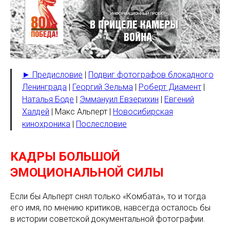
► Предисловие
|
Подвиг фотографов блокадного
Ленинграда
|
Георгий Зельма
|
Роберт Диамент
|
Наталья Боде
|
Эммануил Евзерихин
|
Евгений
Халдей
| Макс Альперт |
Новосибирская
кинохроника
|
Послесловие
КАДРЫ БОЛЬШОЙ
ЭМОЦИОНАЛЬНОЙ СИЛЫ
Если бы Альперт снял только «Комбата», то и тогда
его имя, по мнению критиков, навсегда осталось бы
в истории советской документальной фотографии.