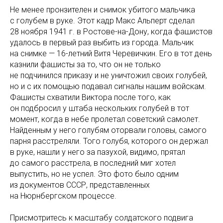
Не менее пронзителен и снимок убитого мальчика
с голубем в руке. Этот кадр Макс Альперт сделал
28 ноября 1941 г. в Ростове-на-Дону, когда фашистов
удалось в первый раз выбить из города. Мальчик
на снимке — 16-летний Витя Черевичкин. Его в тот день
казнили фашисты за то, что он не только
не подчинился приказу и не уничтожил своих голубей,
но и с их помощью подавал сигналы нашим войскам.
Фашисты схватили Виктора после того, как
он подбросил у штаба нескольких голубей в тот
момент, когда в небе пролетал советский самолет.
Найденным у него голубям оторвали головы, самого
парня расстреляли. Того голубя, которого он держал
в руке, нашли у него за пазухой, видимо, прятал
до самого расстрела, в последний миг хотел
выпустить, но не успел. Это фото было одним
из документов СССР, представленных
на Нюрнбергском процессе.
Присмотритесь к масштабу солдатского подвига