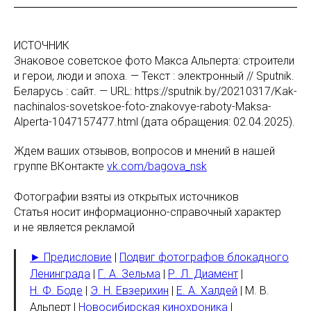
ИСТОЧНИК
Знаковое советское фото Макса Альперта: строители
и герои, люди и эпоха. — Текст : электронный // Sputnik.
Беларусь : сайт. — URL: https://sputnik.by/20210317/Kak-
nachinalos-sovetskoe-foto-znakovye-raboty-Maksa-
Alperta-1047157477.html (дата обращения: 02.04.2025).
Ждем ваших отзывов, вопросов и мнений в нашей
группе ВКонтакте
vk.com/bagova_nsk
Фотографии взяты из открытых источников
Статья носит информационно-справочный характер
и не является рекламой
► Предисловие
|
Подвиг фотографов блокадного
Ленинграда
|
Г. А. Зельма
|
Р. Л. Диамент
|
Н. Ф. Боде
|
Э. Н. Евзерихин
|
Е. А. Халдей
| М. В.
Альперт |
Новосибирская кинохроника
|