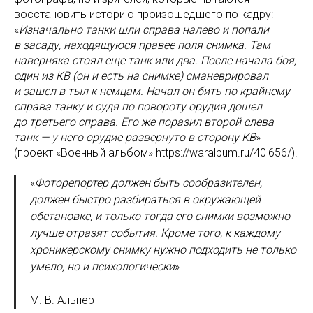
восстановить историю произошедшего по кадру:
«
Изначально танки шли справа налево и попали
в засаду, находящуюся правее поля снимка. Там
наверняка стоял еще танк или два. После начала боя,
один из КВ (он и есть на снимке) сманеврировал
и зашел в тыл к немцам. Начал он бить по крайнему
справа танку и судя по повороту орудия дошел
до третьего справа. Его же поразил второй слева
танк — у него орудие развернуто в сторону КВ
»
(проект «Военный альбом» https://waralbum.ru/40 656/).
«
Фоторепортер должен быть сообразителен,
должен быстро разбираться в окружающей
обстановке, и только тогда его снимки возможно
лучше отразят события. Кроме того, к каждому
хроникерскому снимку нужно подходить не только
умело, но и психологически
».
М. В. Альперт