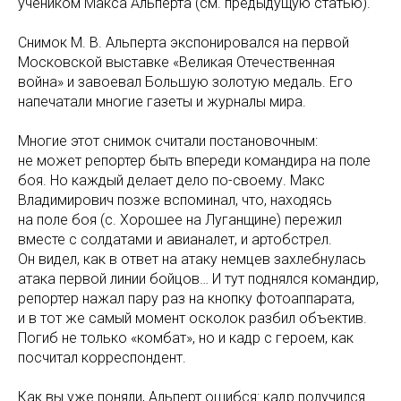
учеником Макса Альперта (см. предыдущую статью).
Снимок М. В. Альперта экспонировался на первой
Московской выставке «Великая Отечественная
война» и завоевал Большую золотую медаль. Его
напечатали многие газеты и журналы мира.
Многие этот снимок считали постановочным:
не может репортер быть впереди командира на поле
боя. Но каждый делает дело по-своему. Макс
Владимирович позже вспоминал, что, находясь
на поле боя (с. Хорошее на Луганщине) пережил
вместе с солдатами и авианалет, и артобстрел.
Он видел, как в ответ на атаку немцев захлебнулась
атака первой линии бойцов… И тут поднялся командир,
репортер нажал пару раз на кнопку фотоаппарата,
и в тот же самый момент осколок разбил объектив.
Погиб не только «комбат», но и кадр с героем, как
посчитал корреспондент.
Как вы уже поняли, Альперт ошибся: кадр получился