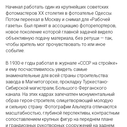
Начинал работать один из крупнейших советских
фотомастеров ХХ столетия в фотоателье Одессы.
Потом переехал в Москву и снимал для «Рабочей
газеты». Был принят в ассоциацию фоторепортеров,
новое поколение которой главной задачей видело
объективную подачу материала, без ретуши — так,
чтобы зритель мог прочувствовать то или иное
событие.
В 1930-е годы работал в журнале «СССР на стройке»
и ему посчастливилось увидеть самые
знаменательные для всей страны строительства:
завода в Магнитогорске, прокладку Туркестано-
Сибирской магистрали, Большого Ферганского
канала. На этих кадрах запечатлен монументальный
образ героя-строителя, олицетворяющий молодую
и сильную страну. Фотографии Альперта отличаются
масштабностью, глубиной перспективы, контрастным
сопоставлением крупных фигур на переднем плане
и грандиозных рукотворных сооружений на заднем.