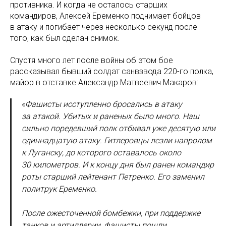
противника. И когда не осталось старших
командиров, Алексей Еременко поднимает бойцов
в атаку и погибает через несколько секунд после
того, как был сделан снимок.
Спустя много лет после войны об этом бое
рассказывал бывший солдат санвзвода 220-го полка,
майор в отставке Александр Матвеевич Макаров:
«
Фашисты исступленно бросались в атаку
за атакой. Убитых и раненых было много. Наш
сильно поредевший полк отбивал уже десятую или
одиннадцатую атаку. Гитлеровцы лезли напролом
к Луганску, до которого оставалось около
30 километров. И к концу дня был ранен командир
роты старший лейтенант Петренко. Его заменил
политрук Еременко.
После ожесточенной бомбежки, при поддержке
танков и артиллерии, фашисты пошли