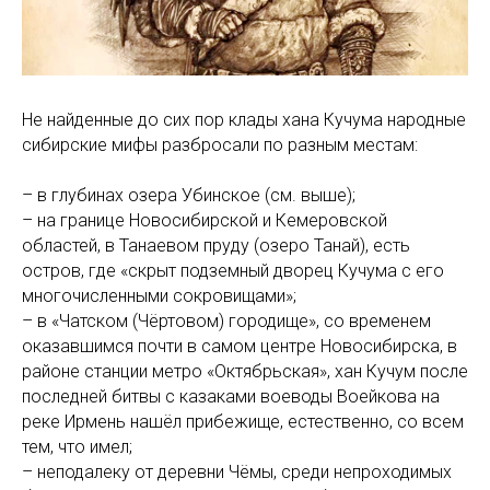
Не найденные до сих пор клады хана Кучума народные
сибирские мифы разбросали по разным местам:
– в глубинах озера Убинское (см. выше);
– на границе Новосибирской и Кемеровской
областей, в Танаевом пруду (озеро Танай), есть
остров, где «скрыт подземный дворец Кучума с его
многочисленными сокровищами»;
– в «Чатском (Чёртовом) городище», со временем
оказавшимся почти в самом центре Новосибирска, в
районе станции метро «Октябрьская», хан Кучум после
последней битвы с казаками воеводы Воейкова на
реке Ирмень нашёл прибежище, естественно, со всем
тем, что имел;
– неподалеку от деревни Чёмы, среди непроходимых