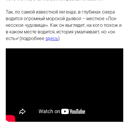
Так, по самой известной легенде, в глубинах озера
водится огромный морской дьявол – местное «Лох-
несское чудовище». Как он выглядит, на кого похож и
в каком месте водится, история умалчивает, но «он
есть»! (подробнее
здесь
).