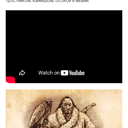
тростником, камышом, осокой и ивами.