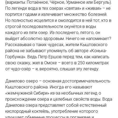
(варианты: Потаённое, Чёрное, Урманное или Бергуль).
По легенде вода в тех озерах «святая» и «живая» – не
портится годами и излечивает множество болезней.
Но полностью исцелится и омолодится в ней тот, кто в
строгой последовательности окунётся в воды
каждого из пяти озер. Из последнего, пятого, он
выйдет абсолютно здоровым. Ничего не напоминает?
Рассказывая о таких чудесах, жители Кыштовского
района не забывают упомянуть об авторе «Конька-
Горбунка». Ведь Пётр Ершов перед тем, как написать
свою сказку, жил в Омске – всего в 250 километрах
от чудо-озёр – и, вероятно, слышал эту легенду.
Данилово озеро – основная достопримечательность
Кыштовского района. Иногда его называют
«жемчужиной Сибири» из-за необычных легенд о
происхождении озера и целебных свойств воды. Вода
Данилова озера представляет собой естественный
кислородный коктейль, употребление которого
улучшает обменные процессы в организме и