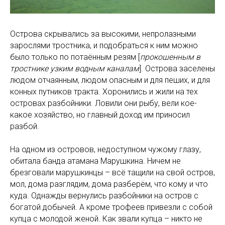
Острова скрывались за высокими, непролазными
зарослями тростника, и подобраться к ним можно
было только по потаённым резям [
прокошенным в
тростнике узким водным каналам
]. Острова заселены
людом отчаянным, людом опасным и для пеших, и для
конных путников тракта. Хоронились и жили на тех
островах разбойники. Ловили они рыбу, вели кое-
какое хозяйство, но главный доход им приносил
разбой.
На одном из островов, недоступном чужому глазу,
обитала банда атамана Марушкина. Ничем не
брезговали марушкинцы – всё тащили на свой остров,
мол, дома разглядим, дома разберём, что кому и что
куда. Однажды вернулись разбойники на остров с
богатой добычей. А кроме трофеев привезли с собой
купца с молодой женой. Как звали купца – никто не