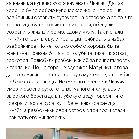
запомнил, а купеческую жену звали Чиняйя. Да так
хороша была собою купеческая жена, что решили
разбойники оставить супругов на острове, а за то, что
красавица будет хозяйство их вести, обещали
сохранить жизнь и её молодому мужу. Так и стала
Чиняйя готовить еду, стирать, да прибирать в избах
разбойников. Но не только собою хороша была
женщина. Нравом была что голубица: тихая, кроткая,
ласковая. Полюбили разбойники её за приветливость
и терпение. Но, на горе, не сдержал Марушкин слова,
данного Чиняйе – затеял ссору с мужем её, и погубил
любимого красавицы. Не смогла перенести Чиняйя
смерти своего суженого-венчаного и кинулась с
высокого берега да в глубокую воду Говорят, что
превратилась в русалку – берегиню красавица
Чиняйя, а разбойники свой остров с той поры стали
называть его Чиняевским.