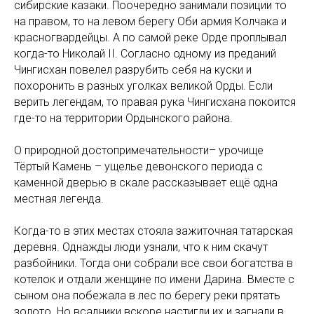
сибирские казаки. Поочередно занимали позиции то
на правом, то на левом берегу Оби армия Колчака и
красногвардейцы. А по самой реке Орде проплывал
когда-то Николай II. Согласно одному из преданий
Чингисхан повелел разрубить себя на куски и
похоронить в разных уголках великой Орды. Если
верить легендам, то правая рука Чингисхана покоится
где-то на территории Ордынского района.
О природной достопримечательности– урочище
Тёртый Камень – ущелье девонского периода с
каменной дверью в скале рассказывает ещё одна
местная легенда.
Когда-то в этих местах стояла зажиточная татарская
деревня. Однажды люди узнали, что к ним скачут
разбойники. Тогда они собрали все свои богатства в
котелок и отдали женщине по имени Дарина. Вместе с
сыном она побежала в лес по берегу реки прятать
золото. Но всадники вскоре настигли их и загнали в