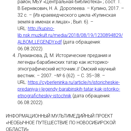
район, МБУ «Центральная библиотека» ; сост. Т.
В Бернякович, Н. А. Доропеева. – Купино, 2017. –
32 с. – (Из краеведческого цикла «Купинская
земля в именах и лицах» ; Вып. 6). –
URL:
http://kupino-
lib.nsk.muzkult.ru/media/2018/08/19/1230894829/
ALBOM_LEGENDY.pdf
(дата обращения:
06.08.2022).
Лукманова, Д. М. Исторические предания и
легенды барабинских татар как историко-
этнографический источник // Омский научный
вестник. – 2007. –№ 6 (62). – С. 35–38. –
URL:
https://cyberleninka.ru/article/n/istoricheskie-
predaniya-i-legendy-barabinskih-tatar-kak-istoriko-
etnograficheskiy-istochnik
(дата обращения:
06.08.2022).
ИНФОРМАЦИОННЫЙ МУЛЬТИМЕДИЙНЫЙ ПРОЕКТ
«НЕОБЫЧНОЕ ПУТЕШЕСТВИЕ ПО НОВОСИБИРСКОЙ
ОБЛАСТИ»