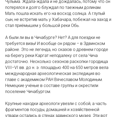
Чулыма. Ждала-ждала и не дождалась, потому что он
потерялся и долго блуждал по таежным долинам.
Мать пошла искать его на восход солнца. А глупый
сын, не встретив мать у Хабачара, побежал на заход и
стал приёмышем у большой реки Обь.
А были ли вы в Чичабурге? Нет? А для поездки не
требуется визы! И вообще он рядом – в Здвинском
районе. Это не легенда, но сказов о древнем городе
на берегу реки Каргат неподалеку от села Чича
достаточно. Несколько сезонов раскопки городища
VIII–VI вв. до н. э. площадью 400 на 650 метров вела
международная археологическая экспедиция во
главе с академиком РАН Вячеславом Молодиным.
Немецкие учёные в составе группы и окрестили
поселение Чичабургом.
Крупные находки археологи увезли с собой, а часть
фрагментов посуды, домашней и хозяйственной
утвари остались в стенах здвинского музея. Эти вот