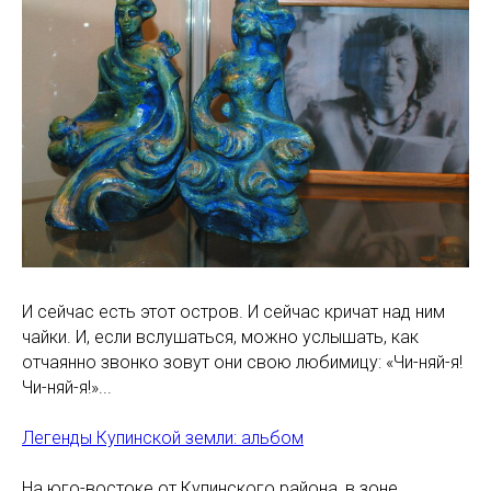
И сейчас есть этот остров. И сейчас кричат над ним
чайки. И, если вслушаться, можно услышать, как
отчаянно звонко зовут они свою любимицу: «Чи-няй-я!
Чи-няй-я!»...
Легенды Купинской земли: альбом
На юго-востоке от Купинского района, в зоне