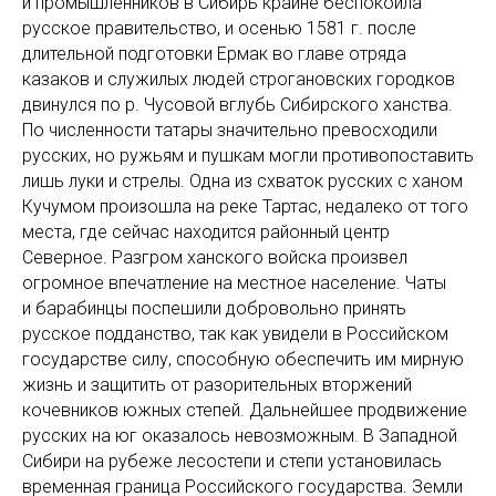
и промышленников в Сибирь крайне беспокоила
русское правительство, и осенью 1581 г. после
длительной подготовки Ермак во главе отряда
казаков и служилых людей строгановских городков
двинулся по р. Чусовой вглубь Сибирского ханства.
По численности татары значительно превосходили
русских, но ружьям и пушкам могли противопоставить
лишь луки и стрелы. Одна из схваток русских с ханом
Кучумом произошла на реке Тартас, недалеко от того
места, где сейчас находится районный центр
Северное. Разгром ханского войска произвел
огромное впечатление на местное население. Чаты
и барабинцы поспешили добровольно принять
русское подданство, так как увидели в Российском
государстве силу, способную обеспечить им мирную
жизнь и защитить от разорительных вторжений
кочевников южных степей. Дальнейшее продвижение
русских на юг оказалось невозможным. В Западной
Сибири на рубеже лесостепи и степи установилась
временная граница Российского государства. Земли