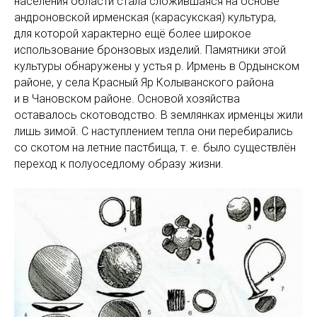
населения области стала сложившаяся на основе
андроновской ирменская (карасукская) культура,
для которой характерно ещё более широкое
использование бронзовых изделий. Памятники этой
культуры обнаружены у устья р. Ирмень в Ордынском
районе, у села Красный Яр Колыванского района
и в Чановском районе. Основой хозяйства
оставалось скотоводство. В землянках ирменцы жили
лишь зимой. С наступлением тепла они перебирались
со скотом на летние пастбища, т. е. было существлён
переход к полуоседлому образу жизни.