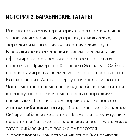
ИСТОРИЯ 2. БАРАБИНСКИЕ ТАТАРЫ
Рассматриваемая территория с древности являлась
зоной взаимодействия угорских, самодийских,
тюркских и монголоязычных этнических групп.
В результате их смешения и взаимоассимиляции
сформировалось весьма сложное по составу
население. Примерно в XIII веке в Западную Сибирь
началась миграция племён из центральных районов
Казахстана и с Алтая, в первую очередь кипчаков.
Часть местных племен вынуждена была сместиться
к северу, оставшиеся смешалась с тюркскими
племенами. Так началось формирование нового
этноса сибирских татар
, образовавших в Западной
Сибири Сибирское ханство. Несмотря на культурные
сходства сибирских, астраханских и волго-уральских
татар, сибирский тип все же выделяется
антропологами как отдельный этнос (их называли