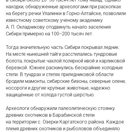
находки, обнаруженные археологами при раскопках
на берегу речки Улалинки в Горно-Алтайске, позволили
известному советскому ученому академику
А. П. Окладникову отодвинуть начало заселения
Сибири примерно на 100−200 тысяч лет.
Тогда значительную часть Сибири покрывал ледник.
На месте нынешней тайги расстилались тундровые
болота, покрытые чахлой полярной ивой и карликовой
березкой. Южнее раскинулись бескрайние холодные
степи. В тундрах и степях приледниковой области
бродили мамонты, сибирские бизоны, северные олени,
носороги и другие крупные животные, надежно
защищённые от холода густой шерстью.
Археологи обнаружили палеолитическую стоянку
древних охотников в Барабинской степи
на территории с. Озерки Каргатского района. Каждое
племя древних охотников и рыболовов объединяло