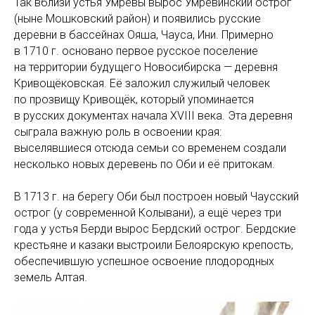
Так вблизи устья Умревы вырос Умревинский острог
(ныне Мошковский район) и появились русские
деревни в бассейнах Ояша, Чауса, Ини. Примерно
в 1710 г. основано первое русское поселение
на территории будущего Новосибирска — деревня
Кривощёковская. Её заложил служилый человек
по прозвищу Кривощёк, который упоминается
в русских документах начала XVIII века. Эта деревня
сыграла важную роль в освоении края:
выселявшиеся отсюда семьи со временем создали
несколько новых деревень по Оби и её притокам.
В 1713 г. на берегу Оби был построен новый Чаусский
острог (у современной Колывани), а ещё через три
года у устья Берди вырос Бердский острог. Бердские
крестьяне и казаки выстроили Белоярскую крепость,
обеспечившую успешное освоение плодородных
земель Алтая.