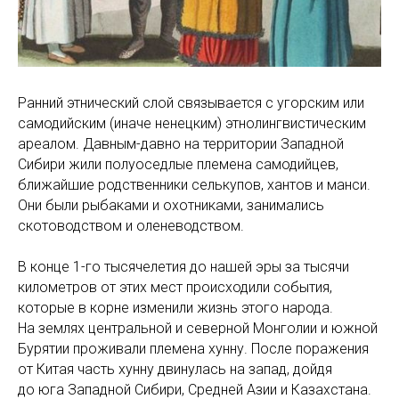
Ранний этнический слой связывается с угорским или
самодийским (иначе ненецким) этнолингвистическим
ареалом. Давным-давно на территории Западной
Сибири жили полуоседлые племена самодийцев,
ближайшие родственники селькупов, хантов и манси.
Они были рыбаками и охотниками, занимались
скотоводством и оленеводством.
В конце 1-го тысячелетия до нашей эры за тысячи
километров от этих мест происходили события,
которые в корне изменили жизнь этого народа.
На землях центральной и северной Монголии и южной
Бурятии проживали племена хунну. После поражения
от Китая часть хунну двинулась на запад, дойдя
до юга Западной Сибири, Средней Азии и Казахстана.