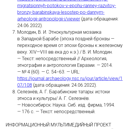
migratsionnyh-potokov-v-epohu-ranney-razvitoy-
bronzy-barabinskaya-lesostep-po-dannym-
arheologii-antropologii-i/viewer
(дата обращения:
24.06.2022).
Молодин, В. И. Этнокультурная мозаика
в Западной Барабе (эпоха поздней бронзы —
переходное время от эпохи бронзы к железному
веку. XIV—VIII вв.ека до н.э.) / В. И. Молодин.
— Текст: непосредственный // Археология,
этнография и антропология Евразии. — 2014.
— № 4 (60). — С. 54−63. — URL:
https://journal.archaeology.nsc.ru/jour/article/view/1
07/108
(дата обращения: 24.06.2022).
Селезнёв, А. Г. Барабинские татары: истоки
этноса и культуры/ А. Г. Селезнёв.
— Новосибирск: Наука. Сиб. изд. фирма, 1994.
— 176 с. — Текст: непосредственный.
ИНФОРМАЦИОННЫЙ МУЛЬТИМЕДИЙНЫЙ ПРОЕКТ