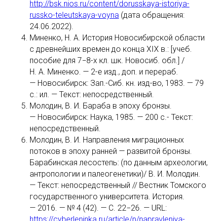
http://bsk.nios.ru/content/dorusskaya-istoriya-
russko-teleutskaya-voyna
(дата обращения:
24.06.2022).
Миненко, Н. А. История Новосибирской области
с древнейших времен до конца XIX в.: [учеб.
пособие для 7−8-х кл. шк. Новосиб. обл.] /
Н. А. Миненко. — 2-е изд., доп. и перераб.
— Новосибирск: Зап.-Сиб. кн. изд-во, 1983. — 79
с.: ил. — Текст: непосредственный.
Молодин, В. И. Бараба в эпоху бронзы.
— Новосибирск: Наука, 1985. — 200 с.- Текст:
непосредственный.
Молодин, В. И. Направления миграционных
потоков в эпоху ранней — развитой бронзы.
Барабинская лесостепь: (по данным археологии,
антропологии и палеогенетики)/ В. И. Молодин.
— Текст: непосредственный // Вестник Томского
государственного университета. История.
— 2016. — № 4 (42). — С. 22−26. — URL:
https://cyberleninka.ru/article/n/napravleniya-