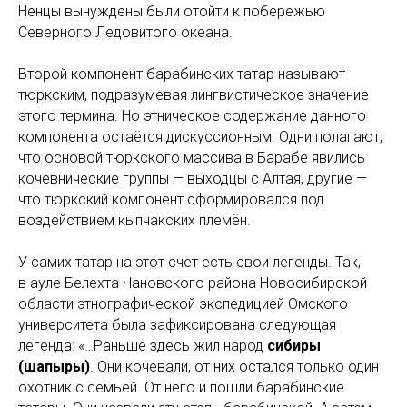
Ненцы вынуждены были отойти к побережью
Северного Ледовитого океана.
Второй компонент барабинских татар называют
тюркским, подразумевая лингвистическое значение
этого термина. Но этническое содержание данного
компонента остаётся дискуссионным. Одни полагают,
что основой тюркского массива в Барабе явились
кочевнические группы — выходцы с Алтая, другие —
что тюркский компонент сформировался под
воздействием кыпчакских племён.
У самих татар на этот счет есть свои легенды. Так,
в ауле Белехта Чановского района Новосибирской
области этнографической экспедицией Омского
университета была зафиксирована следующая
легенда: «…Раньше здесь жил народ
сибиры
(шапыры)
. Они кочевали, от них остался только один
охотник с семьей. От него и пошли барабинские