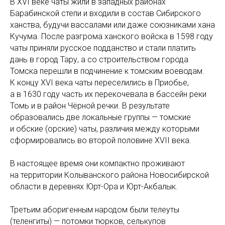
В XVI веке чаты жили в западных районах
Барабинской степи и входили в состав Сибирского
ханства, будучи вассалами или даже союзниками хана
Кучума. После разгрома ханского войска в 1598 году
чаты приняли русское подданство и стали платить
дань в город Тару, а со строительством города
Томска перешли в подчинение к томским воеводам.
К концу XVI века чаты переселились в Приобье,
а в 1630 году часть их перекочевала в бассейн реки
Томь и в район Чёрной речки. В результате
образовались две локальные группы — томские
и обские (орские) чаты, различия между которыми
сформировались во второй половине XVII века.
В настоящее время они компактно проживают
на территории Колыванского района Новосибирской
области в деревнях Юрт-Ора и Юрт-Акбалык.
Третьим аборигенным народом были телеуты
(теленгиты) — потомки тюрков, селькупов