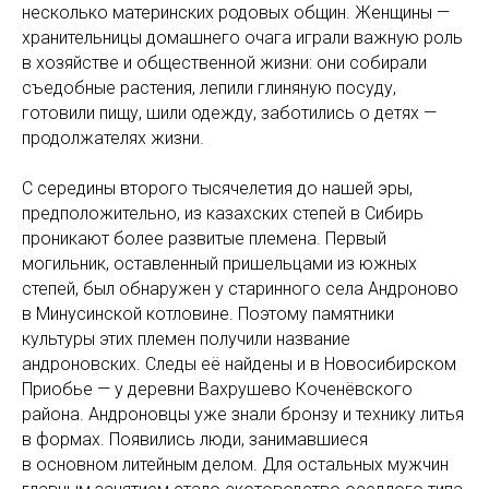
несколько материнских родовых общин. Женщины —
хранительницы домашнего очага играли важную роль
в хозяйстве и общественной жизни: они собирали
съедобные растения, лепили глиняную посуду,
готовили пищу, шили одежду, заботились о детях —
продолжателях жизни.
С середины второго тысячелетия до нашей эры,
предположительно, из казахских степей в Сибирь
проникают более развитые племена. Первый
могильник, оставленный пришельцами из южных
степей, был обнаружен у старинного села Андроново
в Минусинской котловине. Поэтому памятники
культуры этих племен получили название
андроновских. Следы её найдены и в Новосибирском
Приобье — у деревни Вахрушево Коченёвского
района. Андроновцы уже знали бронзу и технику литья
в формах. Появились люди, занимавшиеся
в основном литейным делом. Для остальных мужчин