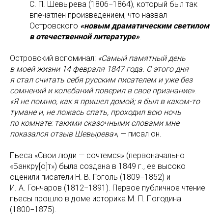
С. П. Шевырева (1806−1864), который был так
впечатлен произведением, что назвал
Островского
«новым драматическим светилом
в отечественной литературе»
.
Островский вспоминал:
«Самый памятный день
в моей жизни 14 февраля 1847
года. С этого дня
я стал считать себя русским писателем и уже без
сомнений и колебаний поверил в свое признание»
.
«Я не помню, как я пришел домой; я был в каком-то
тумане и, не ложась спать, проходил всю ночь
по комнате: такими сказочными словами мне
показался отзыв Шевырева»
, — писал он.
Пьеса «Свои люди — сочтемся» (первоначально
«Банкру[о]т») была создана в 1849 г., ее высоко
оценили писатели Н. В. Гоголь (1809−1852) и
И. А. Гончаров (1812−1891). Первое публичное чтение
пьесы прошло в доме историка М. П. Погодина
(1800−1875).