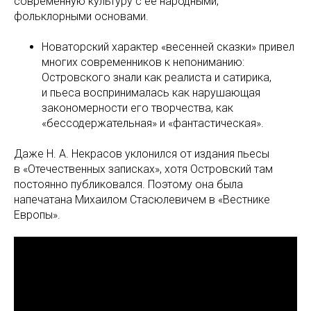
современную культуру с ее народными,
фольклорными основами.
Новаторский характер «весенней сказки» привел
многих современников к непониманию:
Островского знали как реалиста и сатирика,
и пьеса воспринималась как нарушающая
закономерности его творчества, как
«бессодержательная» и «фантастическая».
Даже Н. А. Некрасов уклонился от издания пьесы
в «Отечественных записках», хотя Островский там
постоянно публиковался. Поэтому она была
напечатана Михаилом Стасюлевичем в «Вестнике
Европы».