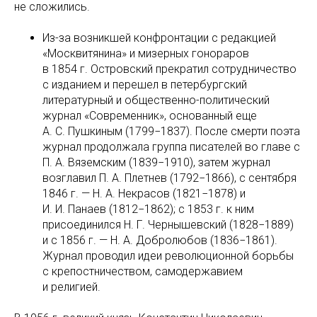
не сложились.
Из-за возникшей конфронтации с редакцией
«Москвитянина» и мизерных гонораров
в 1854 г. Островский прекратил сотрудничество
с изданием и перешел в петербургский
литературный и общественно-политический
журнал «Современник», основанный еще
А. С. Пушкиным (1799−1837). После смерти поэта
журнал продолжала группа писателей во главе с
П. А. Вяземским (1839−1910), затем журнал
возглавил П. А. Плетнев (1792−1866), с сентября
1846 г. — Н. А. Некрасов (1821−1878) и
И. И. Панаев (1812−1862); с 1853 г. к ним
присоединился Н. Г. Чернышевский (1828−1889)
и с 1856 г. — Н. А. Добролюбов (1836−1861).
Журнал проводил идеи революционной борьбы
с крепостничеством, самодержавием
и религией.