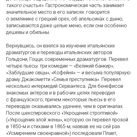
такого счастья»
. Гастрономическая часть занимает
значительное место в его записях: говорится
о землянике с грецкий орех, об апельсинах с дыню,
записываются даже целые меню, если они особенно
дешевы и обильны.
Вернувшись, он взялся за изучение итальянских
драматургов и переводы итальянских авторов
Гольдони, Гоцци, современных драматургов. Перевел
четыре пьесы: три комедии — «Великий банкир»,
«Заблудшие овцы», «Кофейня» — и весьма популярную
драму Джакометти «Семья преступника». Перевел
несколько интермедий Сервантеса. Для бенефисов
знакомых актеров и в рабочих целях переводил
с французского, причем некоторые пьесы в его
переводах оказывались удачнее, чем в оригиналах.
После шекспировского «Укрощения строптивой»
(«Укрощения злой жены», которую он перевел прозой
в 1850-м и стихами в 1865-м, назвав ее на сей раз
«Усмирением своенравной») последовали Плавт,