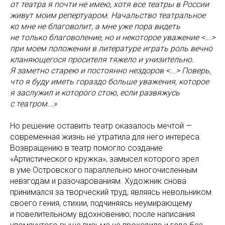
от театра я почти не имею, хотя все театры в России
живут моим репертуаром. Начальство театральное
ко мне не благоволит, а мне уже пора видеть
не только благоволение, но и некоторое уважение <...>
при моем положении в литературе играть роль вечно
кланяющегося просителя тяжело и унизительно.
Я заметно старею и постоянно нездоров <...> Поверь,
что я буду иметь гораздо больше уважения, которое
я заслужил и которого стою, если развяжусь
с театром...»
Но решение оставить театр оказалось мечтой —
современная жизнь не утратила для него интереса.
Возвращению в театр помогло создание
«Артистического кружка», замысел которого зрел
в уме Островского параллельно многочисленным
невзгодам и разочарованиям. Художник снова
принимался за творческий труд, являясь невольником
своего гения, стихии, подчиняясь неумирающему
и повелительному вдохновению; после написания