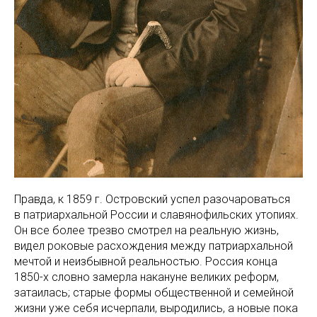
Правда, к 1859 г. Островский успел разочароваться
в патриархальной России и славянофильских утопиях.
Он все более трезво смотрел на реальную жизнь,
видел роковые расхождения между патриархальной
мечтой и неизбывной реальностью. Россия конца
1850-х словно замерла накануне великих реформ,
затаилась; старые формы общественной и семейной
жизни уже себя исчерпали, выродились, а новые пока