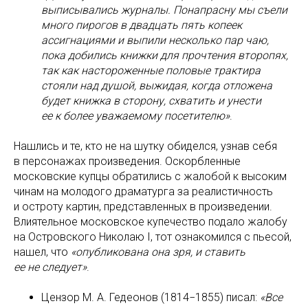
выписывались журналы. Понапрасну мы съели
много пирогов в двадцать пять копеек
ассигнациями и выпили несколько пар чаю,
пока добились книжки для прочтения второпях,
так как настороженные половые трактира
стояли над душой, выжидая, когда отложена
будет книжка в сторону, схватить и унести
ее к более уважаемому посетителю»
.
Нашлись и те, кто не на шутку обиделся, узнав себя
в персонажах произведения. Оскорбленные
московские купцы обратились с жалобой к высоким
чинам на молодого драматурга за реалистичность
и остроту картин, представленных в произведении.
Влиятельное московское купечество подало жалобу
на Островского Николаю I, тот ознакомился с пьесой,
нашел, что
«опубликована она зря, и ставить
ее не следует»
.
Цензор М. А. Гедеонов (1814−1855) писал:
«Все