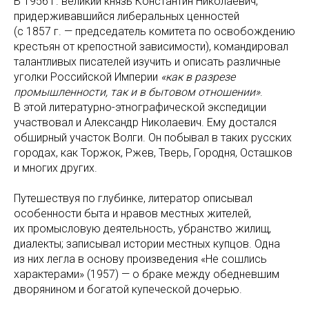
В 1956 г. великий князь Константин Николаевич,
придерживавшийся либеральных ценностей
(с 1857 г. — председатель комитета по освобождению
крестьян от крепостной зависимости), командировал
талантливых писателей изучить и описать различные
уголки Российской Империи
«как в разрезе
промышленности, так и в бытовом отношении»
.
В этой литературно-этнографической экспедиции
участвовал и Александр Николаевич. Ему достался
обширный участок Волги. Он побывал в таких русских
городах, как Торжок, Ржев, Тверь, Городня, Осташков
и многих других.
Путешествуя по глубинке, литератор описывал
особенности быта и нравов местных жителей,
их промысловую деятельность, убранство жилищ,
диалекты; записывал истории местных купцов. Одна
из них легла в основу произведения «Не сошлись
характерами» (1957) — о браке между обедневшим
дворянином и богатой купеческой дочерью.