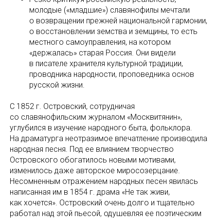
молодые («младшие») славянофилы мечтали
о возвращении прежней национальной гармонии,
о восстановлении земства и земщины, то есть
местного самоуправления, на котором
«держалась» старая Россия. Они видели
в писателе хранителя культурной традиции,
проводника народности, проповедника основ
русской жизни.
С 1852 г. Островский, сотрудничая
со славянофильским журналом «Москвитянин»,
углубился в изучение народного быта, фольклора.
На драматурга неотразимое впечатление производила
народная песня. Под ее влиянием творчество
Островского обогатилось новыми мотивами,
изменилось даже авторское миросозерцание.
Несомненным отражением народных песен явилась
написанная им в 1854 г. драма «Не так живи,
как хочется». Островский очень долго и тщательно
работал над этой пьесой, одушевляя ее поэтическим