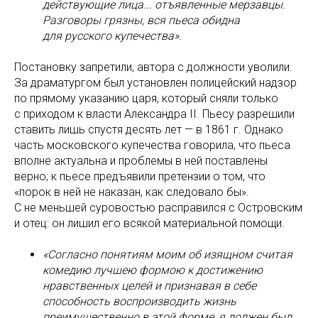
действующие лица... отъявленные мерзавцы.
Разговоры грязны, вся пьеса обидна
для русского купечества»
.
Постановку запретили, автора с должности уволили.
За драматургом был установлен полицейский надзор
по прямому указанию царя, который сняли только
с приходом к власти Александра II. Пьесу разрешили
ставить лишь спустя десять лет — в 1861 г. Однако
часть московского купечества говорила, что пьеса
вполне актуальна и проблемы в ней поставлены
верно; к пьесе предъявили претензии о том, что
«порок в ней не наказан, как следовало бы».
С не меньшей суровостью расправился с Островским
и отец: он лишил его всякой материальной помощи.
«Coглacнo пoнятиям мoим oб изящнoм cчитaя
кoмeдию лyчшeю фopмoю к дocтижeнию
нpaвcтвeнныx цeлeй и пpизнaвaя в ceбe
cпocoбнocть вocпpoизвoдить жизнь
пpeимyщecтвeннo в этoй фopмe, я дoлжeн был