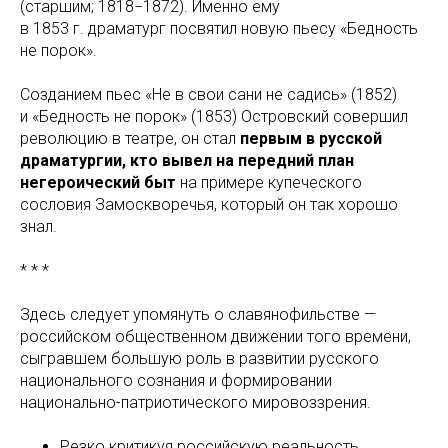
(старшим; 1818−1872). Именно ему
в 1853 г. драматург посвятил новую пьесу «Бедность
не порок».
Созданием пьес «Не в свои сани не садись» (1852)
и «Бедность не порок» (1853) Островский совершил
революцию в театре, он стал
первым в русской
драматургии, кто вывел на передний план
негероический быт
на примере купеческого
сословия Замоскворечья, который он так хорошо
знал.
* * *
Здесь следует упомянуть о славянофильстве —
российском общественном движении того времени,
сыгравшем большую роль в развитии русского
национального сознания и формировании
национально-патриотического мировоззрения.
Резко критикуя российскую реальность,