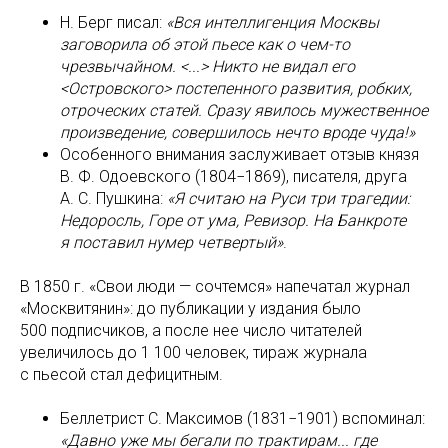
Н. Берг писал:
«Вся интеллигенция Москвы
заговорила об этой пьесе как о чем-то
чрезвычайном. <...> Никто не видал его
<Островского> постепенного развития, робких,
отроческих статей. Сразу явилось мужественное
произведение, совершилось нечто вроде чуда!»
Особенного внимания заслуживает отзыв князя
В. Ф. Одоевского (1804−1869), писателя, друга
А. С. Пушкина:
«Я считаю на Руси три трагедии:
Недоросль, Горе от ума, Ревизор. На Банкроте
я поставил нумер четвертый»
.
В 1850 г. «Свои люди — сочтемся» напечатал журнал
«Москвитянин»: до публикации у издания было
500 подписчиков, а после нее число читателей
увеличилось до 1 100 человек, тираж журнала
с пьесой стал дефицитным.
Беллетрист С. Максимов (1831−1901) вспоминал:
«Давно уже мы бегали по трактирам... где