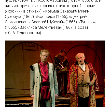
публицистом Н. И. Костомаровым (1817−1885) стали
пять исторических хроник в стихотворной форме
(«хроники в стихах»): «Козьма Захарьич Минин-
Сухорук» (1862), «Воевода» (1865), «Дмитрий-
Самозванец и Василий Шуйский» (1866), «Тушино»
(1866), «Василиса Мелентьева» (1867; в соавт.
с С. А. Гедеоновым).