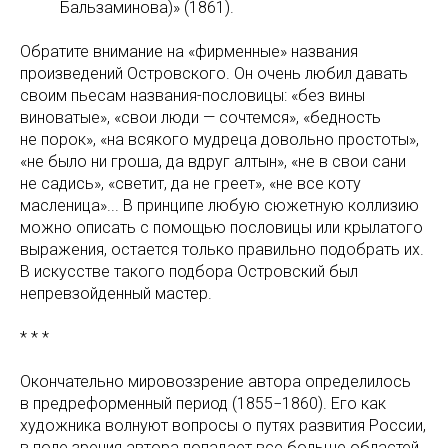
Бальзаминова)» (1861).
Обратите внимание на «фирменные» названия
произведений Островского. Он очень любил давать
своим пьесам названия-пословицы: «без вины
виноватые», «свои люди — сочтемся», «бедность
не порок», «на всякого мудреца довольно простоты»,
«не было ни гроша, да вдруг алтын», «не в свои сани
не садись», «светит, да не греет», «не все коту
масленица»... В принципе любую сюжетную коллизию
можно описать с помощью пословицы или крылатого
выражения, остается только правильно подобрать их.
В искусстве такого подбора Островский был
непревзойденный мастер.
* * *
Окончательно мировоззрение автора определилось
в предреформенный период (1855−1860). Его как
художника волнуют вопросы о путях развития России,
в поле зрения автора попадает все больше областей