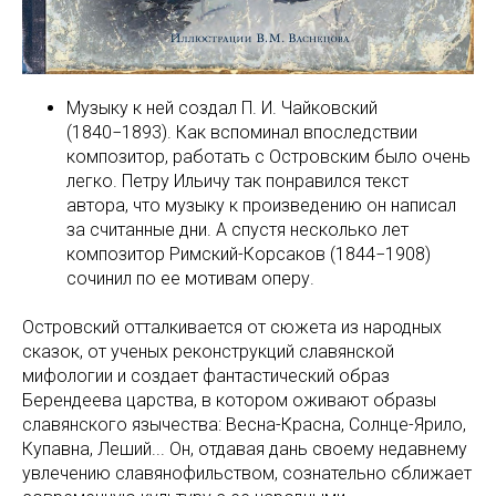
Музыку к ней создал П. И. Чайковский
(1840−1893). Как вспоминал впоследствии
композитор, работать с Островским было очень
легко. Петру Ильичу так понравился текст
автора, что музыку к произведению он написал
за считанные дни. А спустя несколько лет
композитор Римский-Корсаков (1844−1908)
сочинил по ее мотивам оперу.
Островский отталкивается от сюжета из народных
сказок, от ученых реконструкций славянской
мифологии и создает фантастический образ
Берендеева царства, в котором оживают образы
славянского язычества: Весна-Красна, Солнце-Ярило,
Купавна, Леший... Он, отдавая дань своему недавнему
увлечению славянофильством, сознательно сближает