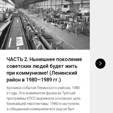
ЧАСТЬ 2. Нынешнее поколение
ЧА
советских людей будет жить
не
при коммунизме! (Ленинский
(Л
район в 1980—1989 гг.)
19
Хроника событий Ленинского района, 1980-
Хр
е годы. Эта знаменитая фраза из Третьей
е г
программы КПСС выражала основную цель
св
ближайшей перспективы. 1980-е наступили,
пе
а обещанный коммунизм все еще не был
эк