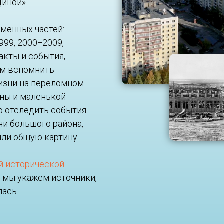
диной».
еменных частей:
999, 2000−2009,
акты и события,
ам вспомнить
жизни на переломном
аны и маленькой
о отследить события
ни большого района,
или общую картину.
й исторической
и мы укажем источники,
лась.