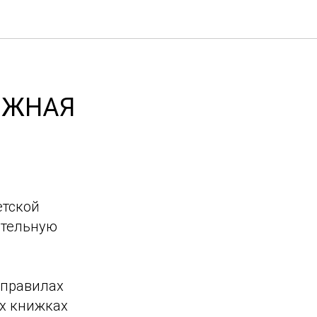
ИЖНАЯ
етской
ательную
 правилах
х книжках