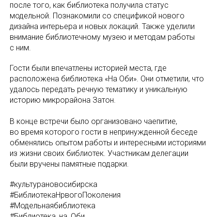
после того, как библиотека получила статус
модельной. Познакомили со спецификой нового
дизайна интерьера и новых локаций. Также уделили
внимание библиотечному музею и методам работы
с ним.
Гости были впечатлены историей места, где
расположена библиотека «На Оби». Они отметили, что
удалось передать речную тематику и уникальную
историю микрорайона Затон.
В конце встречи было организовано чаепитие,
во время которого гости в непринужденной беседе
обменялись опытом работы и интересными историями
из жизни своих библиотек. Участникам делегации
были вручены памятные подарки.
#культурановосибирска
#БиблиотекаНрвогоПоколения
#Модельнаябиблиотека
#Библиотека_на_Оби