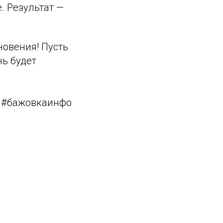
. Результат —
новения! Пусть
нь будет
а #бажовкаинфо