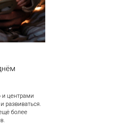
днём
о и центрами
и развиваться.
ещё более
в.