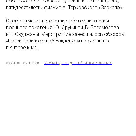
событиях: юбилеях А. С. Пушкина и П. Я. Чаадаева,
пятидесятилетии фильма А. Тарковского «Зеркало».
Особо отметили столетние юбилеи писателей
военного поколения: Ю. Друниной, В. Богомолова
и Б. Окуджавы. Мероприятие завершилось обзором
«Полки новинок» и обсуждением прочитанных
в январе книг.
2024-01-27 17:00
КЛУБЫ ДЛЯ ДЕТЕЙ И ВЗРОСЛЫХ