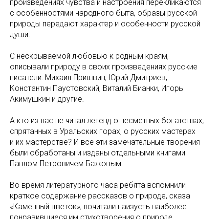
произведениях чувства и настроения перекликаются
с особенностями народного быта, образы русской
природы передают характер и особенности русской
души.
С нескрываемой любовью к родным краям,
описывали природу в своих произведениях русские
писатели: Михаил Пришвин, Юрий Дмитриев,
Константин Паустовский, Виталий Бианки, Игорь
Акимушкин и другие.
А кто из нас не читал легенд о несметных богатствах,
спрятанных в Уральских горах, о русских мастерах
и их мастерстве? И все эти замечательные творения
были обработаны и изданы отдельными книгами
Павлом Петровичем Бажовым.
Во время литературного часа ребята вспомнили
краткое содержание рассказов о природе, сказа
«Каменный цветок», почитали наизусть наиболее
понравившиеся им стихотворения о природе,