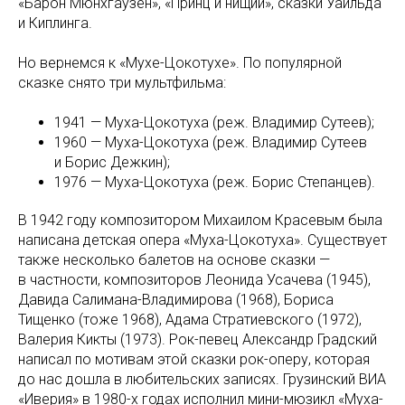
«Барон Мюнхгаузен», «Принц и нищий», сказки Уайльда
и Киплинга.
Но вернемся к «Мухе-Цокотухе». По популярной
сказке снято три мультфильма:
1941 — Муха-Цокотуха (реж. Владимир Сутеев);
1960 — Муха-Цокотуха (реж. Владимир Сутеев
и Борис Дежкин);
1976 — Муха-Цокотуха (реж. Борис Степанцев).
В 1942 году композитором Михаилом Красевым была
написана детская опера «Муха-Цокотуха». Существует
также несколько балетов на основе сказки —
в частности, композиторов Леонида Усачева (1945),
Давида Салимана-Владимирова (1968), Бориса
Тищенко (тоже 1968), Адама Стратиевского (1972),
Валерия Кикты (1973). Рок-певец Александр Градский
написал по мотивам этой сказки рок-оперу, которая
до нас дошла в любительских записях. Грузинский ВИА
«Иверия» в 1980-х годах исполнил мини-мюзикл «Муха-