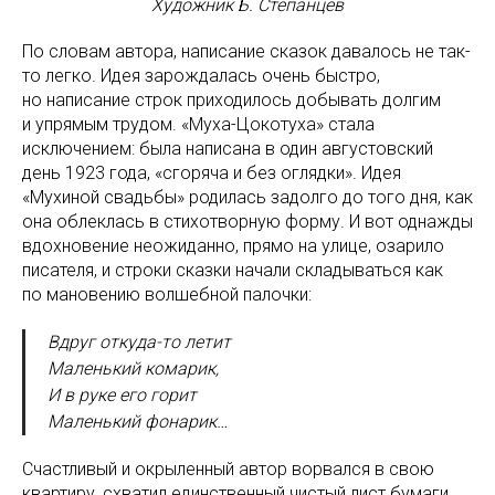
Художник Б. Степанцев
По словам автора, написание сказок давалось не так-
то легко. Идея зарождалась очень быстро,
но написание строк приходилось добывать долгим
и упрямым трудом. «Муха-Цокотуха» стала
исключением: была написана в один августовский
день 1923 года, «сгоряча и без оглядки». Идея
«Мухиной свадьбы» родилась задолго до того дня, как
она облеклась в стихотворную форму. И вот однажды
вдохновение неожиданно, прямо на улице, озарило
писателя, и строки сказки начали складываться как
по мановению волшебной палочки:
Вдруг откуда-то летит
Маленький комарик,
И в руке его горит
Маленький фонарик…
Счастливый и окрыленный автор ворвался в свою
квартиру, схватил единственный чистый лист бумаги