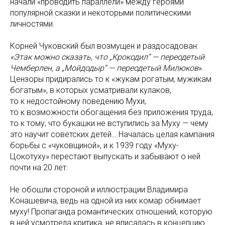
начали «проводить параллели» между героями
популярной сказки и некоторыми политическими
личностями.
Корней Чуковский был возмущен и раздосадован:
«Этак можно сказать, что „Крокодил“ — переодетый
Чемберлен, а „Мойдодыр“ — переодетый Милюков
».
Цензоры придирались то к «жукам рогатым, мужикам
богатым», в которых усматривали кулаков,
то к недостойному поведению Мухи,
то к возможности обогащения без приложения труда,
то к тому, что букашки не вступились за Муху — чему
это научит советских детей… Началась целая кампания
борьбы с «чуковщиной», и к 1939 году «Муху-
Цокотуху» перестают выпускать и забывают о ней
почти на 20 лет.
Не обошли стороной и иллюстрации Владимира
Конашевича, ведь на одной из них комар обнимает
муху! Пропаганда романтических отношений, которую
в ней усмотрела критика, не вписалась в концепцию