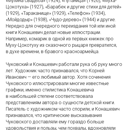
«Мухина свадьба» (1924), «Путаница» (1926), «Муха-
Цокотуха» (1927), «Барабек и другие стихи для детей»
(1929), «Тараканище» (1929), «Телефон» (1934),
«Мойдодыр» (1938), «Чудо-дерево» (1944) и другие.
Нередко для очередного переиздания той или иной
книги Конашевич делал новые иллюстрации.
Например, комарик в одной из первых книжек про
Муху-Цокотуху из сказочного рыцаря превратился,
в духе времени, в бравого красноармейца.
Чуковский и Конашевич работали рука об руку много
лет. Художник часто признавался, что Корней
Иванович — его любимый автор. Хотя сочинения
Чуковского иллюстрировали многие известные
графики, именно стилистика Конашевича
в наибольшей степени соответствовала
представлениям автора о сущности детской книги.
Писатель с художником часто спорили, и Конашевич
признавался, что критические высказывания
Чуковского доставляли ему гораздо больше
удовольствия и пользы, чем похвалы, вдохновляли