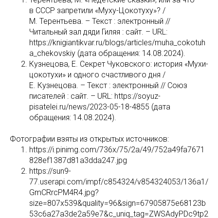
в СССР запретили «Муху-Цокотуху»? /
М. Терентьева. – Текст : электронный //
Читальный зал дяди Гиляя : сайт. – URL:
https://knigiantikvar.ru/blogs/articles/muha_cokotuh
a_chekovskiy (дата обращения: 14.08.2024).
Кузнецова, Е. Секрет Чуковского: история «Мухи-
цокотухи» и одного счастливого дня /
Е. Кузнецова. – Текст : электронный // Союз
писателей : сайт. – URL: https://soyuz-
pisatelei.ru/news/2023-05-18-4855 (дата
обращения: 14.08.2024).
Фотографии взяты из открытых источников:
https://i.pinimg.com/736x/75/2a/49/752a49fa7671
828ef1387d81a3dda247.jpg
https://sun9-
77.userapi.com/impf/c854324/v854324053/136a1/
GmCRrcPM4R4.jpg?
size=807x539&quality=96&sign=67905875e68123b
53c6a27a3de2a59e7&c_uniq_tag=ZWSAdyPDc9tp2