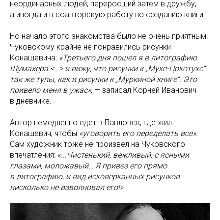
неординарных людей, переросший затем в дружбу,
а иногда и в соавторскую работу по созданию книги.
Но начало этого знакомства было не очень приятным.
Чуковскому крайне не понравились рисунки
Конашевича:
«Третьего дня пошел я в литографию
Шумахера <…> и вижу, что рисунки к „Мухе-Цокотухе“
так же тупы, как и рисунки к „Муркиной книге“. Это
привело меня в ужас»
, — записал Корней Иванович
в дневнике.
Автор немедленно едет в Павловск, где жил
Конашевич, чтобы
«уговорить его переделать все»
.
Сам художник тоже не произвел на Чуковского
впечатления: «...
Чистенький, вежливый, с ясными
глазами, моложавый… Я привез его прямо
в литографию, и вид исковерканных рисунков
нисколько не взволновал его!»