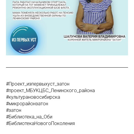
#Проект_изпервыхуст_затон
#проект_МБУКЦБС_Ленинского_района
#культурановосибирска
#микрорайонзатон
#затон
#Библиотека_на_Оби
#БиблиотекаНовогоПоколения