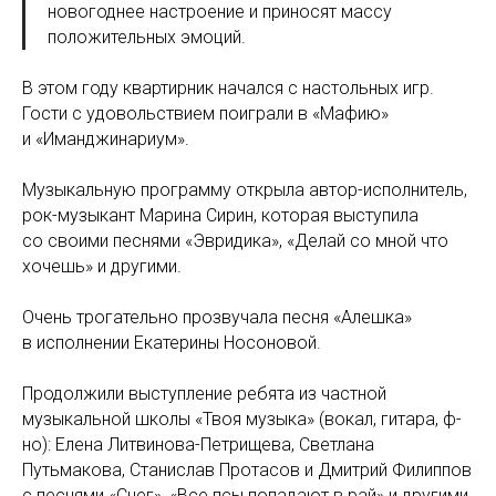
новогоднее настроение и приносят массу
положительных эмоций.
В этом году квартирник начался с настольных игр.
Гости с удовольствием поиграли в «Мафию»
и «Иманджинариум».
Музыкальную программу открыла автор-исполнитель,
рок-музыкант Марина Сирин, которая выступила
со своими песнями «Эвридика», «Делай со мной что
хочешь» и другими.
Очень трогательно прозвучала песня «Алешка»
в исполнении Екатерины Носоновой.
Продолжили выступление ребята из частной
музыкальной школы «Твоя музыка» (вокал, гитара, ф-
но): Елена Литвинова-Петрищева, Светлана
Путьмакова, Станислав Протасов и Дмитрий Филиппов
с песнями «Снег», «Все псы попадают в рай» и другими.