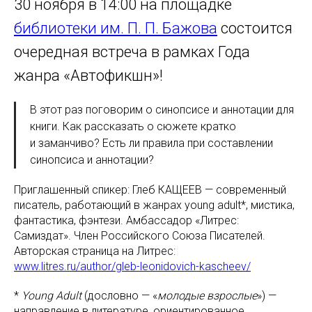
30 ноября в 14:00 на площадке
библиотеки им. П. П. Бажова
состоится
очередная встреча в рамках Года
жанра «Автофикшн»!
В этот раз поговорим о синопсисе и аннотации для
книги. Как рассказать о сюжете кратко
и заманчиво? Есть ли правила при составлении
синопсиса и аннотации?
Приглашенный спикер: Глеб КАЩЕЕВ — современный
писатель, работающий в жанрах young adult*, мистика,
фантастика, фэнтези. Амбассадор «Литрес:
Самиздат». Член Российского Союза Писателей.
Авторская страница на Литрес:
www.litres.ru/author/gleb-leonidovich-kascheev/
*
Young Adult
(дословно — «
молодые взрослые
») —
направление в литературе, ориентированное