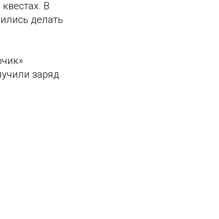
 квестах. В
чились делать
ючик»
олучили заряд