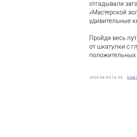
отгадывали зага
«Мастерской зо
удивительные к
Пройдя весь пу
от шкатулки с г
положительных 
2024-06-06 16:00
БАЖ