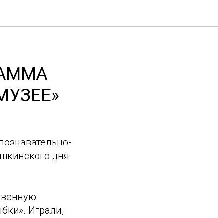
РАММА
МУЗЕЕ»
 познавательно-
ушкинского дня
ственную
бки». Играли,