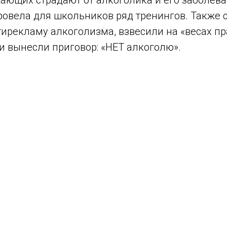
ающих страдают от алкоголика и его заболева
ровела для школьников ряд тренингов. Также
ирекламу алкоголизма, взвесили на «весах пр
, и вынесли приговор: «НЕТ алкоголю».