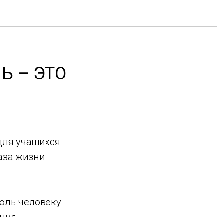
Ь – ЭТО
 для учащихся
аза жизни
голь человеку