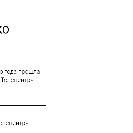
КО
о года прошла
«Телецентр»
Телецентр»