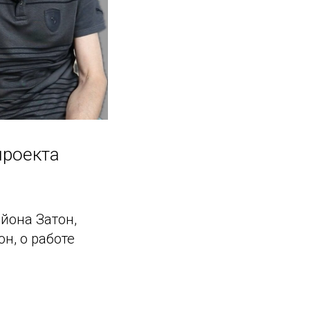
проекта
йона Затон,
н, о работе