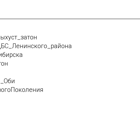
ыхуст_затон
БС_Ленинского_района
ибирска
тон
а_Оби
вогоПоколения