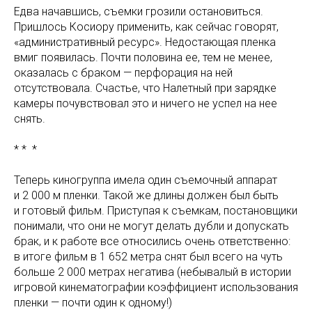
Едва начавшись, съемки грозили остановиться.
Пришлось Косиору применить, как сейчас говорят,
«административный ресурс». Недостающая пленка
вмиг появилась. Почти половина ее, тем не менее,
оказалась с браком — перфорация на ней
отсутствовала. Счастье, что Налетный при зарядке
камеры почувствовал это и ничего не успел на нее
снять.
* * *
Теперь киногруппа имела один съемочный аппарат
и 2 000 м пленки. Такой же длины должен был быть
и готовый фильм. Приступая к съемкам, постановщики
понимали, что они не могут делать дубли и допускать
брак, и к работе все относились очень ответственно:
в итоге фильм в 1 652 метра снят был всего на чуть
больше 2 000 метрах негатива (небывалый в истории
игровой кинематографии коэффициент использования
пленки — почти один к одному!)