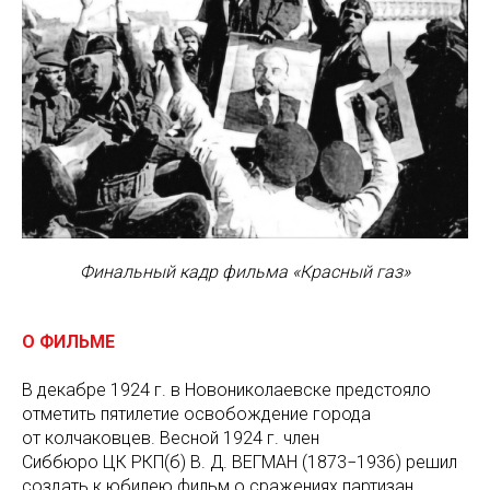
Финальный кадр фильма «Красный газ»
О ФИЛЬМЕ
В декабре 1924 г. в Новониколаевске предстояло
отметить пятилетие освобождение города
от колчаковцев. Весной 1924 г. член
Сиббюро ЦК РКП(б) В. Д. ВЕГМАН (1873−1936) решил
создать к юбилею фильм о сражениях партизан