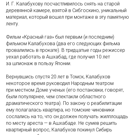
И. Г. Калабухову посчастливилось снять на старой
деревянной камере, взятой в Сибгоскино, уникальный
материал, который вошел при монтаже в эту памятную
ленту.
Фильм «Красный газ» был первым (и последним)
фильмом Калабухова (два его следующих фильма
провалились в прокате). В тридцатые годы режиссер
уехал работать в Ашхабад, где получил 10 лет
за шпионаж в пользу Японии.
Вернувшись спустя 20 лет в Томск, Калабухов
некоторое время руководил Народным театром
при местном Доме ученых (его постановки, говорят,
были популярнее, чем спектакли областного
драматического театра). По закону о реабилитации
ему полагалась квартира, но томские чиновники
сослались на то, что он должен получать жилплощадь
по месту ареста — в Ашхабаде. Не сумев решить
квартирный вопрос, Калабухов покинул Сибирь