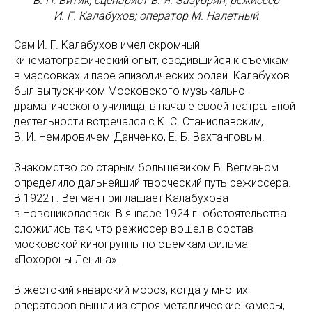
В. П. Витик; сценарист В. Я. Зазубрин; режиссер
И. Г. Калабухов; оператор М. Налетный
Сам И. Г. Калабухов имел скромный
кинематографический опыт, сводившийся к съемкам
в массовках и паре эпизодических ролей. Калабухов
был выпускником Московского музыкально-
драматического училища, в начале своей театральной
деятельности встречался с К. С. Станиславским,
В. И. Немировичем-Данченко, Е. Б. Вахтанговым.
Знакомство со старым большевиком В. Вегманом
определило дальнейший творческий путь режиссера.
В 1922 г. Вегман приглашает Калабухова
в Новониколаевск. В январе 1924 г. обстоятельства
сложились так, что режиссер вошел в состав
московской киногруппы по съемкам фильма
«Похороны Ленина».
В жестокий январский мороз, когда у многих
операторов вышли из строя металлические камеры,