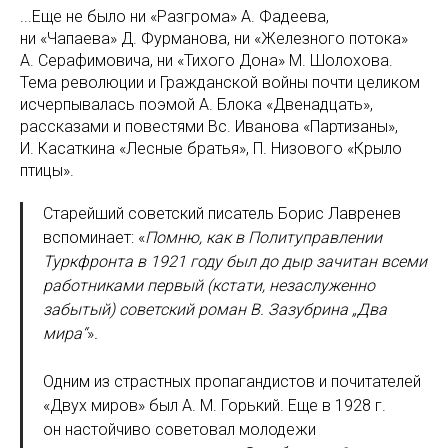
...Еще не было ни «Разгрома» А. Фадеева,
ни «Чапаева» Д. Фурманова, ни «Железного потока»
А. Серафимовича, ни «Тихого Дона» М. Шолохова.
Тема революции и Гражданской войны почти целиком
исчерпывалась поэмой А. Блока «Двенадцать»,
рассказами и повестями Вс. Иванова «Партизаны»,
И. Касаткина «Лесные братья», П. Низового «Крыло
птицы».
Старейший советский писатель Борис Лавренев
вспоминает: «
Помню, как в Политуправлении
Туркфронта в 1921 году был до дыр зачитан всеми
работниками первый (кстати, незаслуженно
забытый) советский роман В. Зазубрина „Два
мира“
»
.
Одним из страстных пропагандистов и почитателей
«Двух миров» был А. М. Горький. Еще в 1928 г.
он настойчиво советовал молодежи