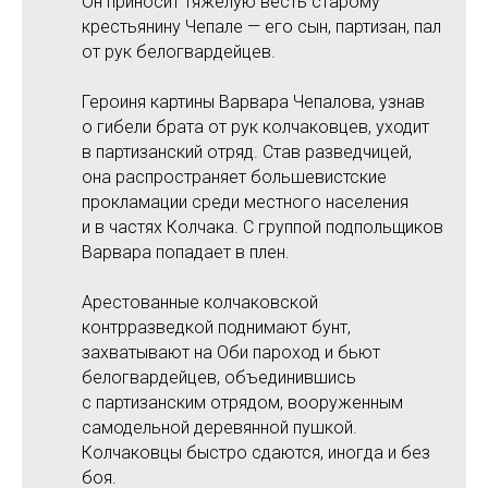
Он приносит тяжелую весть старому
крестьянину Чепале — его сын, партизан, пал
от рук белогвардейцев.
Героиня картины Варвара Чепалова, узнав
о гибели брата от рук колчаковцев, уходит
в партизанский отряд. Став разведчицей,
она распространяет большевистские
прокламации среди местного населения
и в частях Колчака. С группой подпольщиков
Варвара попадает в плен.
Арестованные колчаковской
контрразведкой поднимают бунт,
захватывают на Оби пароход и бьют
белогвардейцев, объединившись
с партизанским отрядом, вооруженным
самодельной деревянной пушкой.
Колчаковцы быстро сдаются, иногда и без
боя.