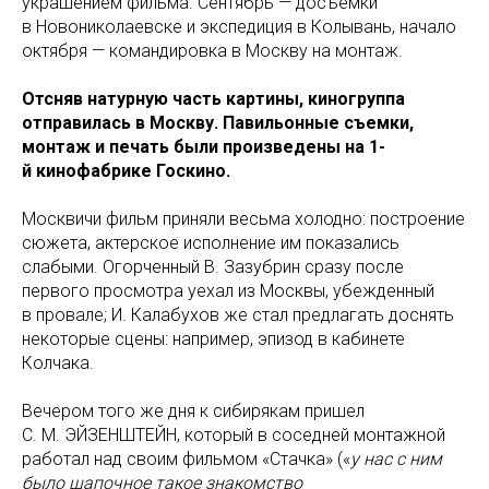
украшением фильма. Сентябрь — досъемки
в Новониколаевске и экспедиция в Колывань, начало
октября — командировка в Москву на монтаж.
Отсняв натурную часть картины, киногруппа
отправилась в Москву. Павильонные съемки,
монтаж и печать были произведены на 1-
й кинофабрике Госкино.
Москвичи фильм приняли весьма холодно: построение
сюжета, актерское исполнение им показались
слабыми. Огорченный В. Зазубрин сразу после
первого просмотра уехал из Москвы, убежденный
в провале; И. Калабухов же стал предлагать доснять
некоторые сцены: например, эпизод в кабинете
Колчака.
Вечером того же дня к сибирякам пришел
С. М. ЭЙЗЕНШТЕЙН, который в соседней монтажной
работал над своим фильмом «Стачка» («
у нас с ним
было шапочное такое знакомство