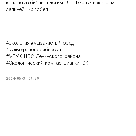
коллектив библиотеки им. В. В. Бианки и желаем
дальнейших побед!
#экология #мызачистыйгород
#культурановосибирска
#МБУК_ЦБС_Ленинского_района
#Экологический_компас_БианкиНСК
2024-05-31 09:59