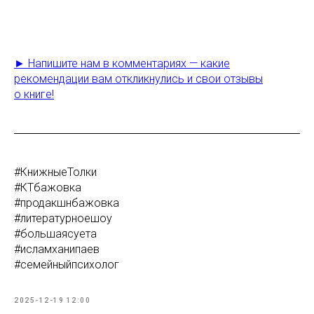
► Напишите нам в комментариях — какие
рекомендации вам откликнулись и свои отзывы
о книге!
#КнижныеТолки
#КТбажовка
#продакшнбажовка
#литературноешоу
#большаясуета
#исламханипаев
#семейныйпсихолог
2025-12-19 12:00