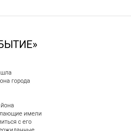
ОБЫТИЕ»
ошла
она города
айона
Желающие имели
иться с его
неожиданные