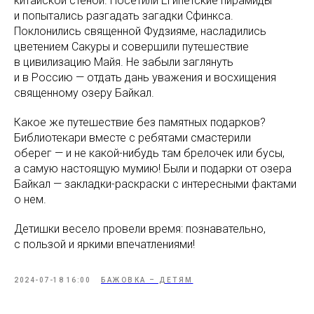
китайской стеной. Посетили Египетские пирамиды
и попытались разгадать загадки Сфинкса.
Поклонились священной Фудзияме, насладились
цветением Сакуры и совершили путешествие
в цивилизацию Майя. Не забыли заглянуть
и в Россию — отдать дань уважения и восхищения
священному озеру Байкал.
Какое же путешествие без памятных подарков?
Библиотекари вместе с ребятами смастерили
оберег — и не какой-нибудь там брелочек или бусы,
а самую настоящую мумию! Были и подарки от озера
Байкал — закладки-раскраски с интересными фактами
о нем.
Детишки весело провели время: познавательно,
с пользой и яркими впечатлениями!
2024-07-18 16:00
БАЖОВКА – ДЕТЯМ