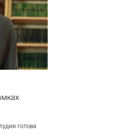
амках
тудия готова