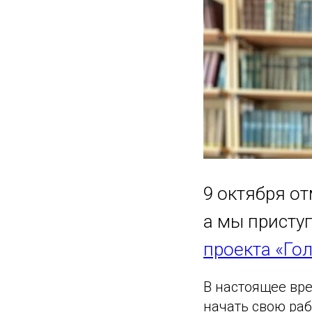
9 октября о
а мы присту
проекта «Гол
В настоящее вре
начать свою раб