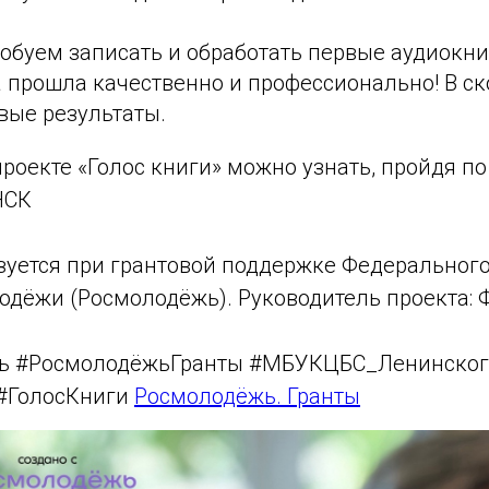
буем записать и обработать первые аудиокниг
а прошла качественно и профессионально! В с
вые результаты.
роекте «Голос книги» можно узнать, пройдя по
НСК
зуется при грантовой поддержке Федерального
одёжи (Росмолодёжь). Руководитель проекта: 
ь #РосмолодёжьГранты #МБУКЦБС_Ленинског
 #ГолосКниги
Росмолодёжь. Гранты