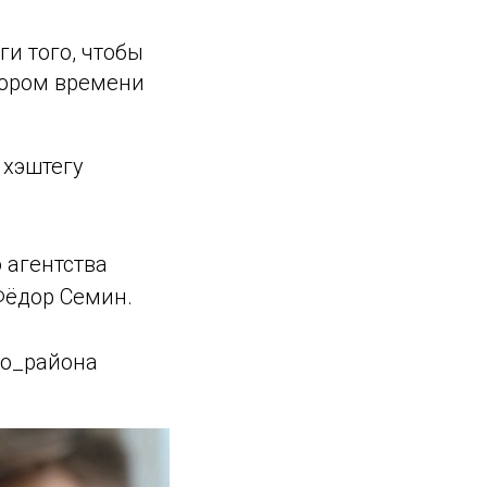
и того, чтобы
кором времени
 хэштегу
 агентства
Фёдор Семин.
о_района