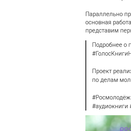
Параллельно про
основная работ
представим пер
Подробнее о п
#ГолосКниги
Проект реали
по делам мол
#Росмолодёж
#аудиокниги