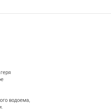
агеря
ое
ого водоема,
и.