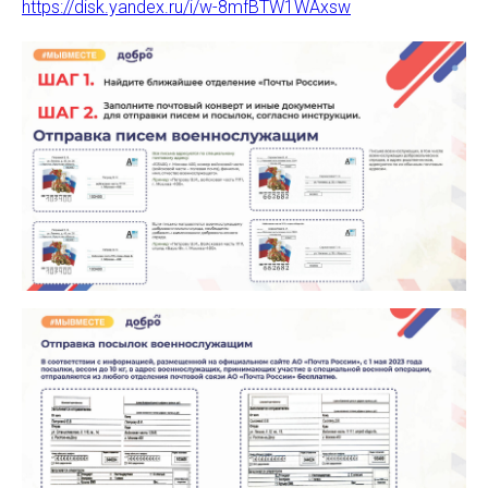
https://disk.yandex.ru/i/w-8mfBTW1WAxsw