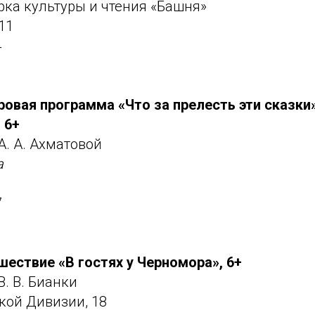
рка культуры и чтения «Башня»
11
4
ровая программа «Что
за прелесть эти сказки
 6+
А. А. Ахматовой
а
7
шествие «В гостях у Черномора», 6+
В. В. Бианки
ской Дивизии, 18