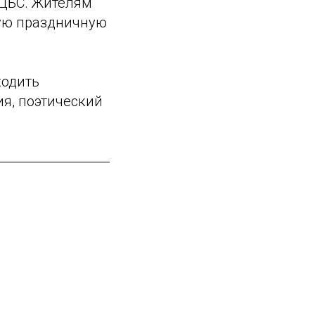
 ЦБС. Жителям
ную праздничную
ходить
ия, поэтический