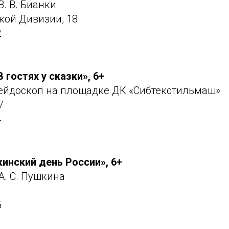
В. В. Бианки
ской Дивизии, 18
2
 гостях у сказки», 6+
ейдоскоп на площадке ДК «Сибтекстильмаш»
7
4
инский день России», 6+
А. С. Пушкина
5