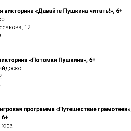
 викторина «Давайте
Пушкина
читать!», 6+
ко
рсакова, 12
0
викторина «Потомки
Пушкина», 6+
ейдоскоп
2
4
игровая программа «Путешествие
грамотеев»
 6+
ажова