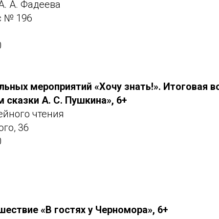
А. А. Фадеева
с № 196
0
льных мероприятий «Хочу
знать!». Итоговая в
 сказки А.
С.
Пушкина», 6+
ейного чтения
ого, 36
0
шествие «В гостях у Черномора», 6+