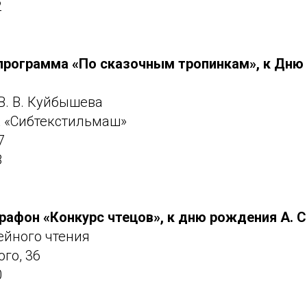
2
программа «По сказочным тропинкам», к
Дню 
В. В. Куйбышева
 «Сибтекстильмаш»
7
8
рафон «Конкурс
чтецов», к дню рождения А. С
ейного чтения
ого, 36
0