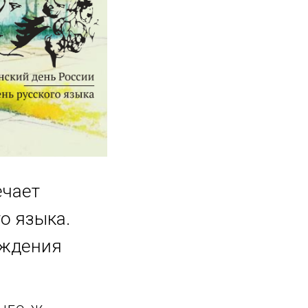
ечает
о языка.
ождения