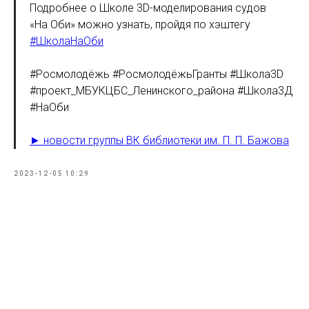
Подробнее о Школе 3D-моделирования судов
«На Оби» можно узнать, пройдя по хэштегу
#ШколаНаОби
#Росмолодёжь #РосмолодёжьГранты #Школа3D
#проект_МБУКЦБС_Ленинского_района #Школа3Д
#НаОби
► новости группы ВК библиотеки им. П. П. Бажова
2023-12-05 10:29