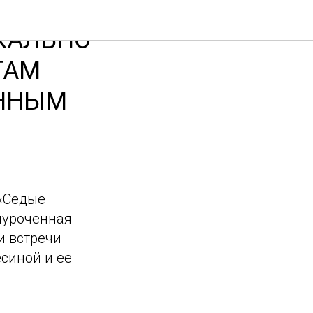
КАЛЬНО-
ТАМ
ЕННЫМ
 «Седые
иуроченная
и встречи
синой и ее