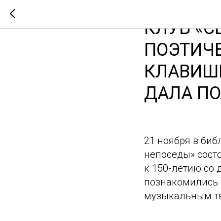
КЛУБ «С
ПОЭТИЧЕ
КЛАВИШ
ДАЛА ПО
21 ноября в биб
непоседы» сост
к 150-летию со 
познакомились 
музыкальным тв