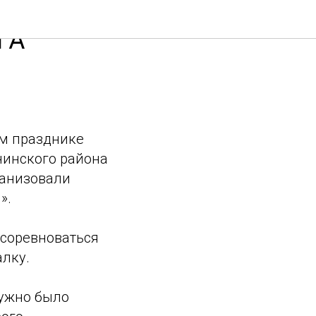
ГА
ом празднике
нинского района
ганизовали
».
осоревноваться
алку.
нужно было