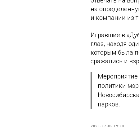
отвечать на воп
на определенную
и компании из т
Игравшие в «Ду
глаз, находя од
которым была п
сражались и взр
Мероприятие 
политики мэр
Новосибирска
парков.
2025-07-05 19:00