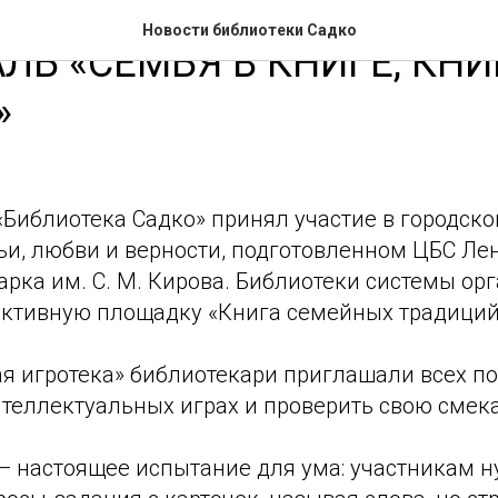
Новости библиотеки Садко
ЛЬ «СЕМЬЯ В КНИГЕ, КНИ
»
«Библиотека Садко» принял участие в городск
ьи, любви и верности, подготовленном ЦБС Ле
арка им. С. М. Кирова. Библиотеки системы ор
ктивную площадку «Книга семейных традиций
ая игротека» библиотекари приглашали всех п
нтеллектуальных играх и проверить свою смек
— настоящее испытание для ума: участникам 