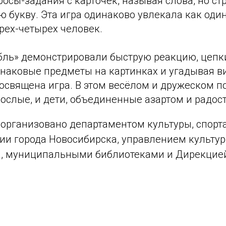
росы-задания с карточек, называя слова, но ст
 букву. Эта игра одинаково увлекала как один
рех-четырех человек.
бль» демонстрировали быструю реакцию, цепк
инаковые предметы на картинках и угадывая в
освящена игра. В этом весёлом и дружеском п
ослые, и дети, объединенные азартом и радос
организовано департаментом культуры, спорт
ии города Новосибирска, управлением культу
, муниципальными библиотеками и Дирекцией