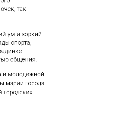
рого
очек, так
ий ум и зоркий
иды спорта,
оединке
тью общения.
а и молодёжной
ры мэрии города
 городских