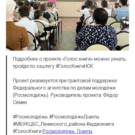
Подробнее о проекте «Голос книги» можно узнать,
пройдя по хэштегу #ГолосКнигиНСК
Проект реализуется при грантовой поддержке
Федерального агентства по делам молодёжи
(Росмолодёжь). Руководитель проекта: Фёдор
Сёмин.
#Росмолодёжь #РосмолодёжьГранты
#МБУКЦБС_Ленинского_района #аудиокниги
#ГолосКниги
Росмолодёжь. Гранты