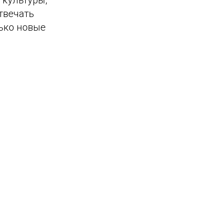
 культуры,
твечать
лько новые