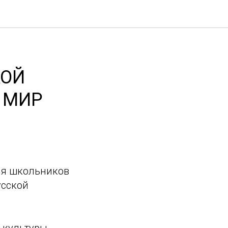
КОЙ
 МИР
для школьников
усской