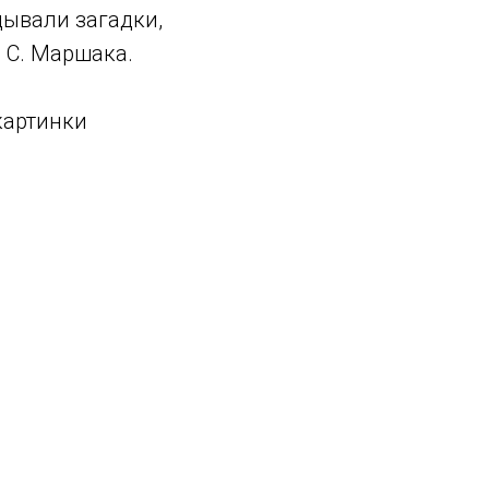
дывали загадки,
 С. Маршака.
картинки