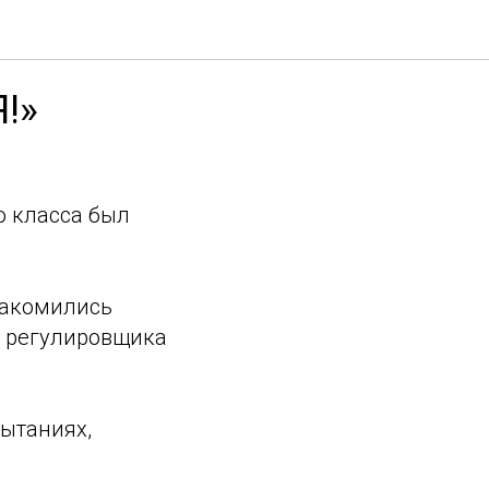
!»
го класса был
накомились
» регулировщика
ытаниях,