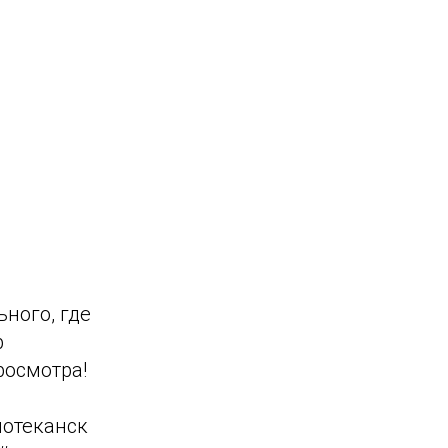
ьного, где
р
росмотра!
отеканск