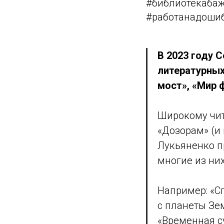
#библиотекабаж
#работанадоши
В 2023 году 
литературных
мост», «Мир 
Широкому чит
«Дозорам» (и
Лукьяненко п
многие из ни
Например: «Сп
с планеты Зем
«Временная су