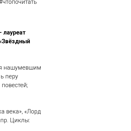
#чтопочитать
— лауреат
 «Звёздный
аря нашумевшим
ь перу
 повестей;
а века», «Лорд
 пр. Циклы: