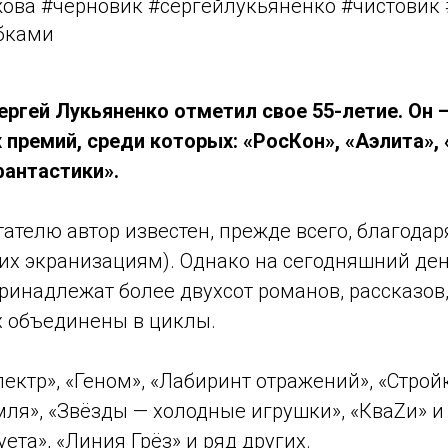
ова #черновик #сергейлукьяненко #чистовик 
бками
Сергей Лукьяненко отметил свое 55-летие. Он 
 премий, среди которых: «РосКон», «Аэлита»,
фантастики».
ателю автор известен, прежде всего, благод
 их экранизациям). Однако на сегодняшний ден
ринадлежат более двухсот романов, рассказов,
х объединены в циклы.
ектр», «Геном», «Лабиринт отражений», «Стройк
ля», «Звёзды — холодные игрушки», «КваZи» и
ета», «Линия Грёз» и ряд других.