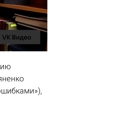
нию
яненко
ошибками»),