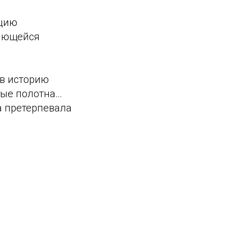
ацию
дающейся
 в историю
ные полотна…
а претерпевала