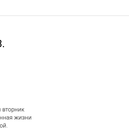
.
й вторник
енная жизни
ой.