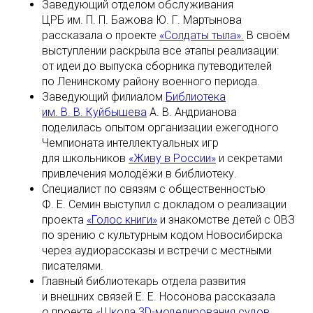
Заведующий отделом обслуживания
ЦРБ им. П. П. Бажова Ю. Г. Мартынова
рассказала о проекте
«Солдаты тыла».
В своём
выступлении раскрыла все этапы реализации:
от идеи до выпуска сборника путеводителей
по Ленинскому району военного периода.
Заведующий филиалом
Библиотека
им. В. В. Куйбышева
А. В. Андрианова
поделилась опытом организации ежегодного
Чемпионата интеллектуальных игр
для школьников
«Живу в России»
и секретами
привлечения молодёжи в библиотеку.
Специалист по связям с общественностью
Ф. Е. Семин выступил с докладом о реализации
проекта
«Голос книги»
и знакомстве детей с ОВЗ
по зрению с культурным кодом Новосибирска
через аудиорассказы и встречи с местными
писателями.
Главный библиотекарь отдела развития
и внешних связей Е. Е. Носонова рассказала
о проекте
«Школа 3D-моделирования судов