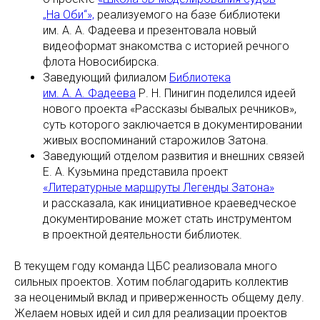
„На Оби“»,
реализуемого на базе библиотеки
им. А. А. Фадеева и презентовала новый
видеоформат знакомства с историей речного
флота Новосибирска.
Заведующий филиалом
Библиотека
им. А. А. Фадеева
Р. Н. Пинигин поделился идеей
нового проекта «Рассказы бывалых речников»,
суть которого заключается в документировании
живых воспоминаний старожилов Затона.
Заведующий отделом развития и внешних связей
Е. А. Кузьмина представила проект
«Литературные маршруты Легенды Затона»
и рассказала, как инициативное краеведческое
документирование может стать инструментом
в проектной деятельности библиотек.
В текущем году команда ЦБС реализовала много
сильных проектов. Хотим поблагодарить коллектив
за неоценимый вклад и приверженность общему делу.
Желаем новых идей и сил для реализации проектов