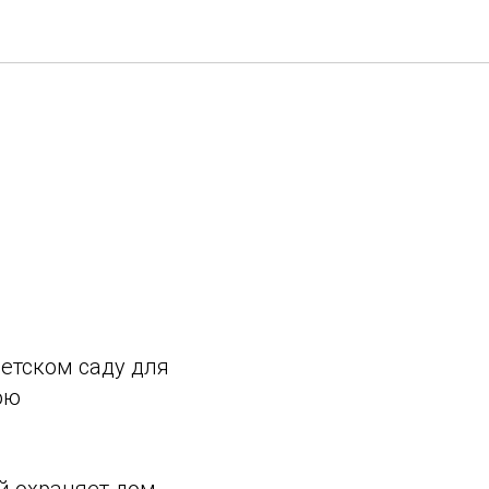
Я
детском саду для
ою