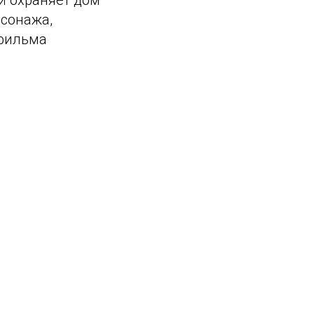
й охраняет дом
рсонажа,
тфильма