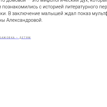
что домовой — это мифологический дух, которы
м познакомились с историей литературного пе
ки. В заключение малышей ждал показ муль
яны Александровой.
БАЖОВКА – ДЕТЯМ